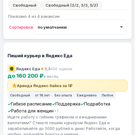
Свободный
Свободный (2/2, 3/3, 5/2)
Показано 4 из 4 вакансии
Сортировка:
Пеший курьер в Яндекс Еда
Яндекс Еда
★
3,3
400 оценок
до 160 200 ₽
в месяц
Аренда Яндекс байка за 1₽
Свободный
от 16 лет
Без опыта
Ежедневно
Любое
Гибкое расписание
Поддержка
Подработка
Работа для женщин
+1
Ищете работу с гибким графиком и ежедневными
выплатами? Станьте пешим курьером Яндекс Еда и
зарабатывайте до 5000 рублей в день! Работайте, когда
удобно, получайте бонусы и чаевые.