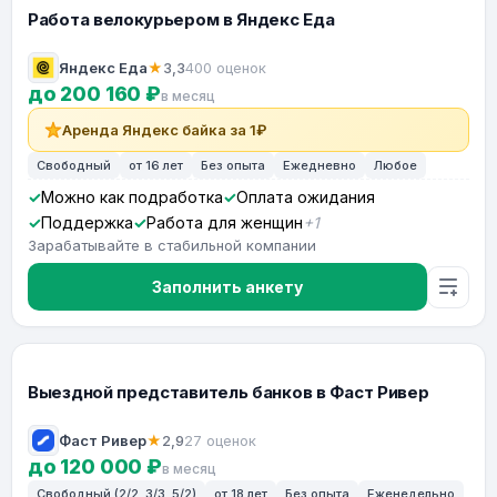
Работа велокурьером в Яндекс Еда
Яндекс Еда
★
3,3
400 оценок
до 200 160 ₽
в месяц
Аренда Яндекс байка за 1₽
Свободный
от 16 лет
Без опыта
Ежедневно
Любое
Можно как подработка
Оплата ожидания
Поддержка
Работа для женщин
+1
Зарабатывайте в стабильной компании
Заполнить анкету
Выездной представитель банков в Фаст Ривер
Фаст Ривер
★
2,9
27 оценок
до 120 000 ₽
в месяц
Свободный (2/2, 3/3, 5/2)
от 18 лет
Без опыта
Еженедельно