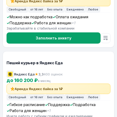
Аренда Яндекс байка за 1₽
Свободный
от 16 лет
Без опыта
Ежедневно
Любое
Можно как подработка
Оплата ожидания
Поддержка
Работа для женщин
+1
Зарабатывайте в стабильной компании
Заполнить анкету
Пеший курьер в Яндекс Еда
Яндекс Еда
★
3,3
400 оценок
до 160 200 ₽
в месяц
Аренда Яндекс байка за 1₽
Свободный
от 16 лет
Без опыта
Ежедневно
Любое
Гибкое расписание
Поддержка
Подработка
Работа для женщин
+1
Ищете работу с гибким графиком и ежедневными