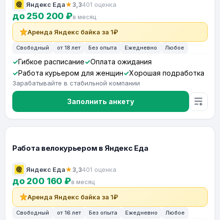
Яндекс Еда
★
3,3
401 оценка
до 250 200 ₽
в месяц
Аренда Яндекс байка за 1₽
Свободный
от 18 лет
Без опыта
Ежедневно
Любое
Гибкое расписание
Оплата ожидания
Работа курьером для женщин
Хорошая подработка
Зарабатывайте в стабильной компании
Заполнить анкету
Работа велокурьером в Яндекс Еда
Яндекс Еда
★
3,3
401 оценка
до 200 160 ₽
в месяц
Аренда Яндекс байка за 1₽
Свободный
от 16 лет
Без опыта
Ежедневно
Любое