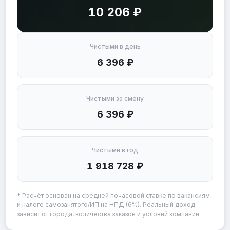
10 206 ₽
Чистыми в день
6 396 ₽
Чистыми за смену
6 396 ₽
Чистыми в год
1 918 728 ₽
* Расчёт основан на средней почасовой ставке по вакансиям
и налоге самозанятого/ИП на НПД (6%). Реальный доход
зависит от города, количества заказов и условий компании.