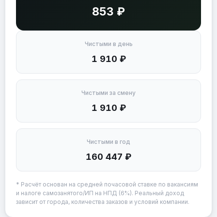
853 ₽
Чистыми в день
1 910 ₽
Чистыми за смену
1 910 ₽
Чистыми в год
160 447 ₽
* Расчёт основан на средней почасовой ставке по вакансиям
и налоге самозанятого/ИП на НПД (6%). Реальный доход
зависит от города, количества заказов и условий компании.