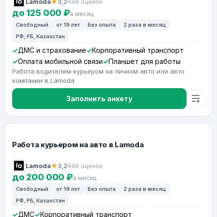
Lamoda
★
3,2
448 оценок
до 125 000 ₽
в месяц
Свободный
от 19 лет
Без опыта
2 раза в месяц
РФ, РБ, Казахстан
ДМС и страхование
Корпоративный транспорт
Оплата мобильной связи
Планшет для работы
Работа водителем курьером на личном авто или авто
компании в Lamoda
Заполнить анкету
Работа курьером на авто в Lamoda
Lamoda
★
3,2
448 оценок
до 200 000 ₽
в месяц
Свободный
от 19 лет
Без опыта
2 раза в месяц
РФ, РБ, Казахстан
ДМС
Корпоративный транспорт