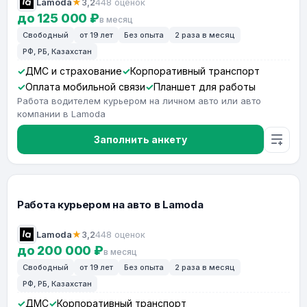
Lamoda
★
3,2
448 оценок
до 125 000 ₽
в месяц
Свободный
от 19 лет
Без опыта
2 раза в месяц
РФ, РБ, Казахстан
ДМС и страхование
Корпоративный транспорт
Оплата мобильной связи
Планшет для работы
Работа водителем курьером на личном авто или авто
компании в Lamoda
Заполнить анкету
Работа курьером на авто в Lamoda
Lamoda
★
3,2
448 оценок
до 200 000 ₽
в месяц
Свободный
от 19 лет
Без опыта
2 раза в месяц
РФ, РБ, Казахстан
ДМС
Корпоративный транспорт