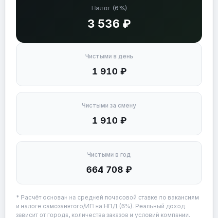
Налог (6%)
3 536 ₽
Чистыми в день
1 910 ₽
Чистыми за смену
1 910 ₽
Чистыми в год
664 708 ₽
* Расчёт основан на средней почасовой ставке по вакансиям
и налоге самозанятого/ИП на НПД (6%). Реальный доход
зависит от города, количества заказов и условий компании.