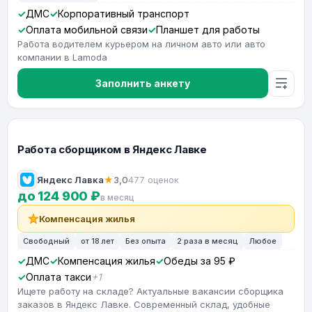
ДМС
Корпоративный транспорт
Оплата мобильной связи
Планшет для работы
Работа водителем курьером на личном авто или авто
компании в Lamoda
Заполнить анкету
Работа сборщиком в Яндекс Лавке
Яндекс Лавка
★
3,0
477 оценок
до 124 900 ₽
в месяц
Компенсация жилья
Свободный
от 18 лет
Без опыта
2 раза в месяц
Любое
ДМС
Компенсация жилья
Обеды за 95 ₽
Оплата такси
+1
Ищете работу на складе? Актуальные вакансии сборщика
заказов в Яндекс Лавке. Современный склад, удобные