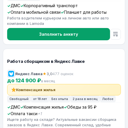
ДМС
Корпоративный транспорт
Оплата мобильной связи
Планшет для работы
Работа водителем курьером на личном авто или авто
компании в Lamoda
Заполнить анкету
Работа сборщиком в Яндекс Лавке
Яндекс Лавка
★
3,0
477 оценок
до 124 900 ₽
в месяц
Компенсация жилья
Свободный
от 18 лет
Без опыта
2 раза в месяц
Любое
ДМС
Компенсация жилья
Обеды за 95 ₽
Оплата такси
+1
Ищете работу на складе? Актуальные вакансии сборщика
заказов в Яндекс Лавке. Современный склад, удобные