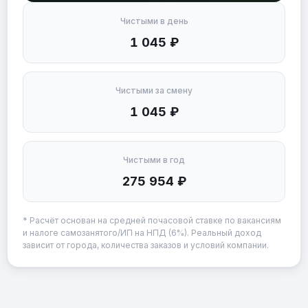
Чистыми в день
1 045 ₽
Чистыми за смену
1 045 ₽
Чистыми в год
275 954 ₽
* Расчёт основан на средней почасовой ставке по вакансиям
и налоге самозанятого/ИП на НПД (6%). Реальный доход
зависит от города, количества заказов и условий компании.