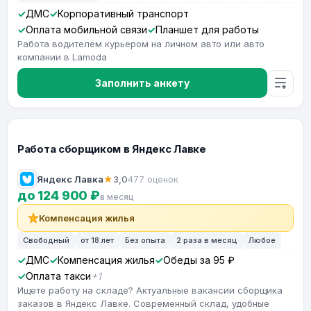
ДМС
Корпоративный транспорт
Оплата мобильной связи
Планшет для работы
Работа водителем курьером на личном авто или авто
компании в Lamoda
Заполнить анкету
Работа сборщиком в Яндекс Лавке
Яндекс Лавка
★
3,0
477 оценок
до 124 900 ₽
в месяц
Компенсация жилья
Свободный
от 18 лет
Без опыта
2 раза в месяц
Любое
ДМС
Компенсация жилья
Обеды за 95 ₽
Оплата такси
+1
Ищете работу на складе? Актуальные вакансии сборщика
заказов в Яндекс Лавке. Современный склад, удобные