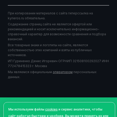
При копировании материалов с сайта гиперссылка на
kyrieros.ru обязательна.
Содержание страниц сайта не является офертой или
рекомендацией и носит исключительно информационно-
справочный характер для возможности сравнения и подбора
вакансий.
Все товарные знаки и логотипы на сайте, являются
собственностью этих компаний и взяты из публичных
источников.
ИП Гуриненко Денис Игоревич ОГРНИП 321508100292027 ИНН
772478415323 г. Москва
Мы являемся официальным
оператором
персональных
данных.
©Авторское право
2026
| Курьерос.ру - работа курьером,
Мы используем файлы
cookies
и сервис аналитики, чтобы
сервис подбора и сравнения вакансий для курьеров - все
сайт работал быстрее и удобнее. Вы можете принять их или